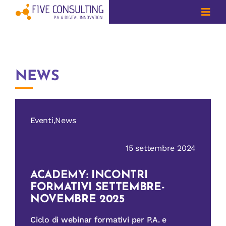
Salta
al
Toggl
Navig
contenuto
CHI SIAMO
AMBIENTE
NEWS
ENTI LOCALI
Eventi,News
FORMAZIONE
15 settembre 2024
QUESITI
ACADEMY: INCONTRI
IN EVIDENZA
FORMATIVI SETTEMBRE-
NOVEMBRE 2025
NEWS
Ciclo di webinar formativi per P.A. e