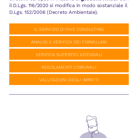
CONTATTI
il D.Lgs. 116/2020 si modifica in modo sostanziale il
D.Lgs. 152/2006 (Decreto Ambientale).
IL SERVIZIO DI FIVE CONSULTING
ANALISI E VERIFICA DEI FORMULARI
VERIFICA SUPERFICI AZIENDALI
REGOLAMENTI COMUNALI
VALUTAZIONI DEGLI IMPATTI