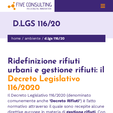
Salta
al
Toggl
Navig
contenuto
CHI SIAMO
D.LGS 116/20
AMBIENTE
home
ambiente
d.lgs 116/20
ENTI LOCALI
Ridefinizione rifiuti
FORMAZIONE
urbani e gestione rifiuti: il
QUESITI
Decreto Legislativo
116/2020
IN EVIDENZA
Il Decreto Legislativo 116/2020 (denominato
comunemente anche
‘Decreto Rifiuti’
) è l’atto
NEWS
normativo attraverso il quale sono recepite alcune
direttive europee in materia di
gestione rifiuti
. Con