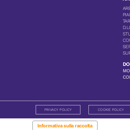
AR
PIA
TA
D.L
ST
CO
SER
SU
DO
MO
CO
PRIVACY POLICY
COOKIE POLICY
Informativa sulla raccolta