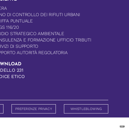
ERA
NO DI CONTROLLO DEI RIFIUTI URBANI
RIFFA PUNTUALE
GS 116/20
UDIO STRATEGICO AMBIENTALE
NSULENZA E FORMAZIONE UFFICIO TRIBUTI
VIZI DI SUPPORTO
PPORTO AUTORITÀ REGOLATORIA
WNLOAD
DELLO 231
DICE ETICO
PREFERENZE PRIVACY
WHISTLEBLOWING