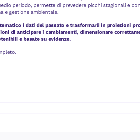
medio periodo, permette di prevedere picchi stagionali e co
na e gestione ambientale.
stematico i dati del passato e trasformarli in proiezioni p
ioni di anticipare i cambiamenti, dimensionare correttamen
tenibili e basate su evidenze.
mpleto.