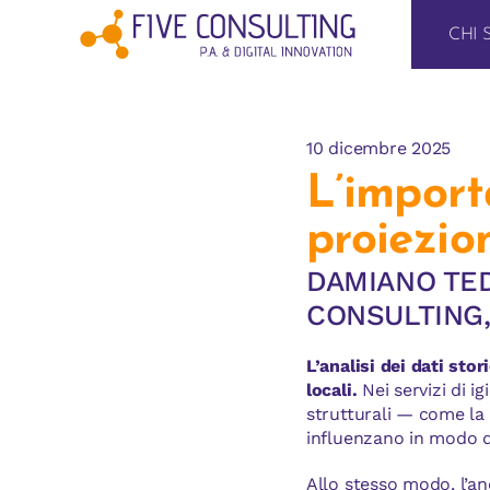
Salta
al
CHI 
contenuto
10 dicembre 2025
L’import
proiezio
DAMIANO TED
CONSULTING,
L’analisi dei dati stori
locali.
Nei servizi di i
strutturali — come la
influenzano in modo di
Allo stesso modo, l’an