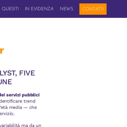
QUESITI
IN EVIDENZA
NEWS
CONTATTI
r
YST, FIVE
UNE
ei servizi pubblici
dentificare trend
l’età media — che
rvizio.
variabilità ma da un