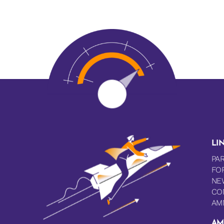
LIN
PAR
FO
NE
CO
AM
AM