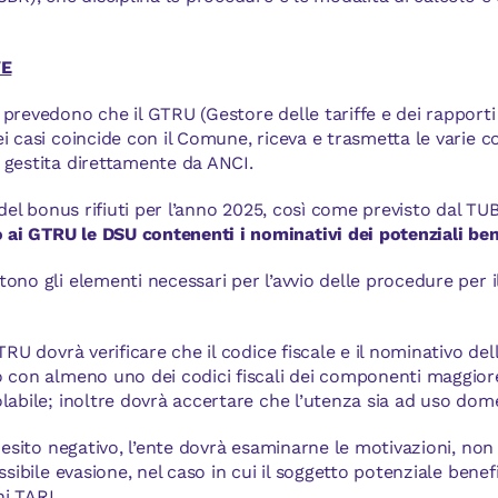
VE
prevedono che il GTRU (Gestore delle tariffe e dei rapporti 
i casi coincide con il Comune, riceva e trasmetta le varie 
 gestita direttamente da ANCI.
e del bonus rifiuti per l’anno 2025, così come previsto dal TU
i GTRU le DSU contenenti i nominativi dei potenziali bene
ono gli elementi necessari per l’avvio delle procedure per 
TRU dovrà verificare che il codice fiscale e il nominativo dell
o con almeno uno dei codici fiscali dei componenti maggior
labile; inoltre dovrà accertare che l’utenza sia ad uso dom
a esito negativo, l’ente dovrà esaminarne le motivazioni, n
ssibile evasione, nel caso in cui il soggetto potenziale benefi
ni TARI.