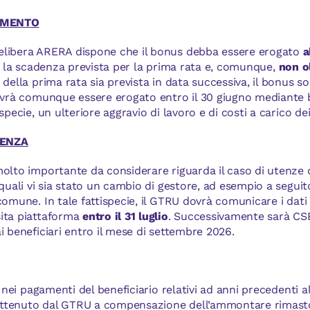
AMENTO
elibera ARERA dispone che il bonus debba essere erogato
a
ro la scadenza prevista per la prima rata e, comunque,
non ol
della prima rata sia prevista in data successiva, il bonus so
dovrà comunque essere erogato entro il 30 giugno mediante b
specie, un ulteriore aggravio di lavoro e di costi a carico dei 
TENZA
molto importante da considerare riguarda il caso di utenze 
 quali vi sia stato un cambio di gestore, ad esempio a segui
comune. In tale fattispecie, il GTRU dovrà comunicare i dati 
ita piattaforma
entro il 31 luglio
. Successivamente sarà CSE
i beneficiari entro il mese di settembre 2026.
à nei pagamenti del beneficiario relativi ad anni precedenti a
trattenuto dal GTRU a compensazione dell’ammontare rimasto 