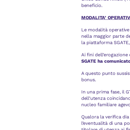
beneficio.
MODALITA’ OPERATI
Le modalità operative 
nella maggior parte de
la piattaforma SGATE,
Ai fini dell’erogazion
SGATE ha comunicato a
A questo punto sussist
bonus.
In una prima fase, il G
dell’utenza coincidan
nucleo familiare agevo
Qualora la verifica di
l’eventualità di una po
titolare di utenza ai fi