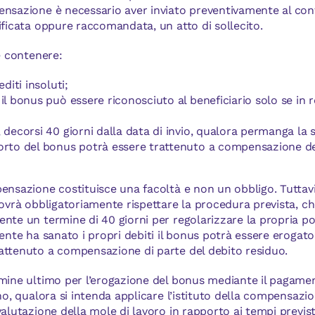
ensazione è necessario aver inviato preventivamente al co
ificata oppure raccomandata, un atto di sollecito.
ve contenere:
editi insoluti;
 il bonus può essere riconosciuto al beneficiario solo se in 
, decorsi 40 giorni dalla data di invio, qualora permanga la 
porto del bonus potrà essere trattenuto a compensazione 
ensazione costituisce una facoltà e non un obbligo. Tuttavi
dovrà obbligatoriamente rispettare la procedura prevista, ch
nte un termine di 40 giorni per regolarizzare la propria po
ente ha sanato i propri debiti il bonus potrà essere erogato;
attenuto a compensazione di parte del debito residuo.
rmine ultimo per l’erogazione del bonus mediante il pagame
gno, qualora si intenda applicare l’istituto della compensaz
valutazione della mole di lavoro in rapporto ai tempi previst