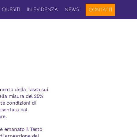
QUESITI
IN EVIDENZA
NEWS
CONTATTI
mento della Tassa sui
nella misura del 25%
te condizioni di
esentata dal
are.
re emanato il Testo
 di erogazione del