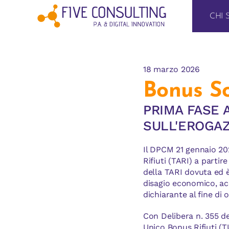
Salta
al
CHI 
contenuto
18 marzo 2026
Bonus So
PRIMA FASE 
SULL'EROGA
Il DPCM 21 gennaio 20
Rifiuti (TARI) a parti
della TARI dovuta ed è
disagio economico, ac
dichiarante al fine di 
Con Delibera n. 355 de
Unico Bonus Rifiuti (T