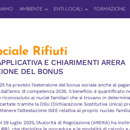
SIAMO
AMBIENTE
ENTI LOCALI
FORMAZIONE
ciale Rifiuti
APPLICATIVA E CHIARIMENTI ARERA
ZIONE DEL BONUS
25 ha previsto l’estensione del bonus sociale anche al paga
re dall’anno di competenza 2025. Il beneficio è quantificato 
 riconosciuto ai nuclei familiari che si trovano in determina
certate tramite la DSU (Dichiarazione Sostitutiva Unica) pr
ottenere l’attestazione ISEE relativa al proprio nucleo famili
l 29 luglio 2025, l’Autorità di Regolazione (ARERA) ha inolt
UBR), che disciplina le procedure e le modalità di calcolo e