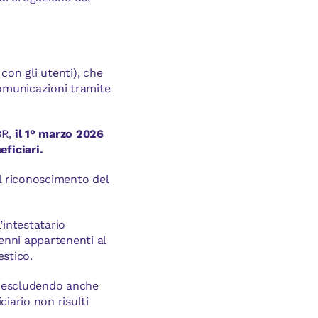
con gli utenti), che
comunicazioni tramite
BR,
il 1° marzo 2026
ficiari.
il riconoscimento del
’intestatario
enni appartenenti al
estico.
on escludendo anche
ciario non risulti